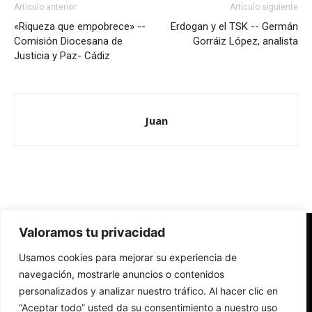
Artículo anterior
Artículo siguiente
«Riqueza que empobrece» --
Erdogan y el TSK -- Germán
Comisión Diocesana de
Gorráiz López, analista
Justicia y Paz- Cádiz
Juan
Valoramos tu privacidad
Redes Cristianas
Usamos cookies para mejorar su experiencia de
Una mirada alternativa sobre la Iglesia católica y la sociedad
- Colectivos de Redes Cristianas
navegación, mostrarle anuncios o contenidos
personalizados y analizar nuestro tráfico. Al hacer clic en
“Aceptar todo” usted da su consentimiento a nuestro uso