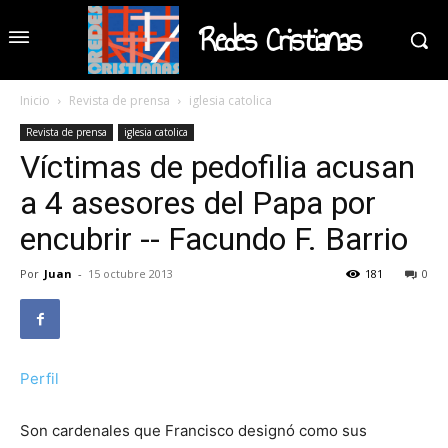
Redes Cristianas
Inicio
Revista de prensa
iglesia catolica
Revista de prensa
iglesia catolica
Víctimas de pedofilia acusan
a 4 asesores del Papa por
encubrir -- Facundo F. Barrio
Por
Juan
-
15 octubre 2013
181
0
Perfil
Son cardenales que Francisco designó como sus