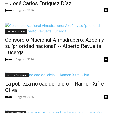
-- José Carlos Enríquez Díaz
Juan
-
5 agosto 2026
0
temas sociales
Consorcio Nacional Almadrabero: Azcón y
su ‘prioridad nacional’ -- Alberto Revuelta
Lucerga
Juan
-
5 agosto 2026
0
exclusión social
La pobreza no cae del cielo -- Ramon Xifré
Oliva
Juan
-
5 agosto 2026
0
convocatorias