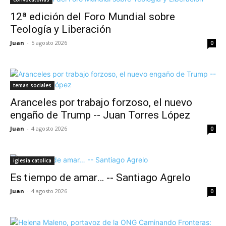
12ª edición del Foro Mundial sobre
Teología y Liberación
Juan
-
5 agosto 2026
0
temas sociales
Aranceles por trabajo forzoso, el nuevo
engaño de Trump -- Juan Torres López
Juan
-
4 agosto 2026
0
iglesia catolica
Es tiempo de amar… -- Santiago Agrelo
Juan
-
4 agosto 2026
0