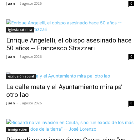
Juan
-
5 agosto 2026
0
iglesia catolica
Enrique Angelelli, el obispo asesinado hace
50 años -- Francesco Strazzari
Juan
-
5 agosto 2026
0
exclusión social
La calle mata y el Ayuntamiento mira pa’
otro lao
Juan
-
5 agosto 2026
0
inmigración