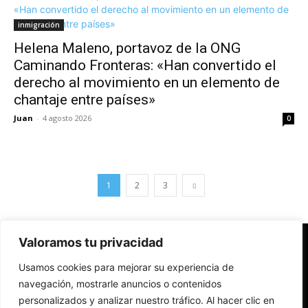
inmigración
Helena Maleno, portavoz de la ONG
Caminando Fronteras: «Han convertido el
derecho al movimiento en un elemento de
chantaje entre países»
Juan
-
4 agosto 2026
0
1
2
3
Valoramos tu privacidad
Redes Cristianas
Usamos cookies para mejorar su experiencia de
Una mirada alternativa sobre la Iglesia católica y la sociedad
- Colectivos de Redes Cristianas
navegación, mostrarle anuncios o contenidos
personalizados y analizar nuestro tráfico. Al hacer clic en