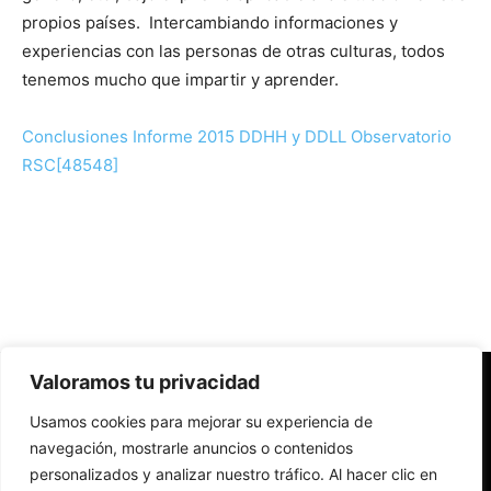
propios paí­ses. Intercambiando informaciones y
experiencias con las personas de otras culturas, todos
tenemos mucho que impartir y aprender.
Conclusiones Informe 2015 DDHH y DDLL Observatorio
RSC[48548]
Valoramos tu privacidad
Redes Cristianas
Usamos cookies para mejorar su experiencia de
Una mirada alternativa sobre la Iglesia católica y la sociedad
- Colectivos de Redes Cristianas
navegación, mostrarle anuncios o contenidos
personalizados y analizar nuestro tráfico. Al hacer clic en