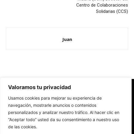
Centro de Colaboraciones
Solidarias (CCS)
Juan
Valoramos tu privacidad
Redes Cristianas
Usamos cookies para mejorar su experiencia de
Una mirada alternativa sobre la Iglesia católica y la sociedad
- Colectivos de Redes Cristianas
navegación, mostrarle anuncios o contenidos
personalizados y analizar nuestro tráfico. Al hacer clic en
“Aceptar todo” usted da su consentimiento a nuestro uso
de las cookies.