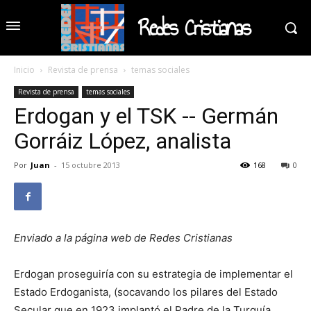
Redes Cristianas
Inicio
Revista de prensa
temas sociales
Revista de prensa
temas sociales
Erdogan y el TSK -- Germán
Gorráiz López, analista
Por
Juan
-
15 octubre 2013
168
0
Enviado a la página web de Redes Cristianas
Erdogan proseguiría con su estrategia de implementar el
Estado Erdoganista, (socavando los pilares del Estado
Secular que en 1923 implantó el Padre de la Turquía