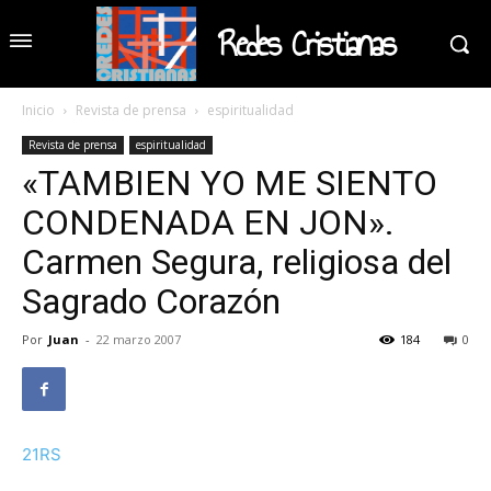
Redes Cristianas
Inicio
Revista de prensa
espiritualidad
Revista de prensa
espiritualidad
«TAMBIEN YO ME SIENTO
CONDENADA EN JON».
Carmen Segura, religiosa del
Sagrado Corazón
Por
Juan
-
22 marzo 2007
184
0
21RS