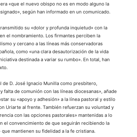
dera «que el nuevo obispo no es en modo alguno la
asignado», según han informado en un comunicado.
transmitido su «dolor y profunda inquietud» con la
 en el nombramiento. Los firmantes perciben la
alismo y cercano a las líneas más conservadoras
pañola, como «una clara desautorización de la vida
iciativa destinada a variar su rumbo». En total, han
xto.
l de D. José Ignacio Munilla como presbitero,
 falta de comunión con las líneas diocesanas», añade
tar su «apoyo y adhesión» a la línea pastoral y estilo
con Uriarte al frente. También refuerzan su voluntad y
ncia con las opciones pastorales» mantenidas a lo
en el convencimiento de que seguirán recibiendo la
que mantienen su fidelidad a la fe cristiana.