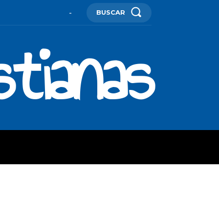
BUSCAR
-
stianas
ES
MORE