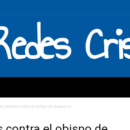
Redes Cri
MOS
QUÉ HACEMOS
ENLAC
as rebeldes contra el obispo de Guipúzcoa
 contra el obispo de