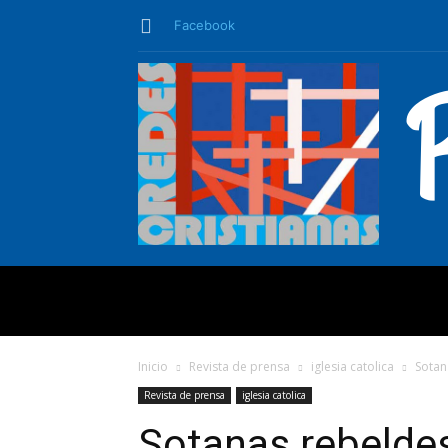
Facebook
QUIÉNES SO
Inicio
Revista de prensa
iglesia catolica
Sotan
Revista de prensa
iglesia catolica
Sotanas rebeldes