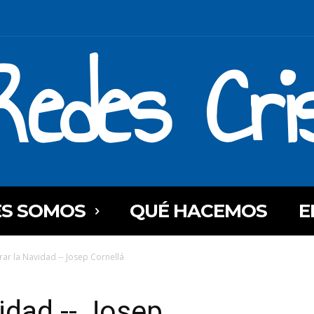
Redes Cri
ES SOMOS
QUÉ HACEMOS
E
ar la Navidad -- Josep Cornellá
idad -- Josep