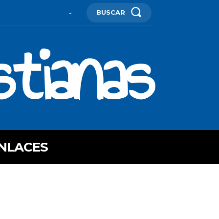
BUSCAR
-
stianas
NLACES