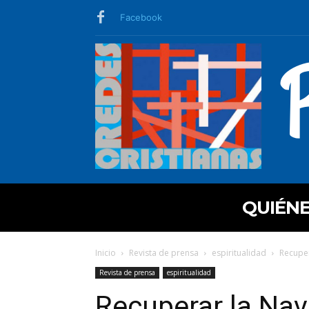
Facebook
QUIÉN
Inicio
Revista de prensa
espiritualidad
Recuper
Revista de prensa
espiritualidad
Recuperar la Nav