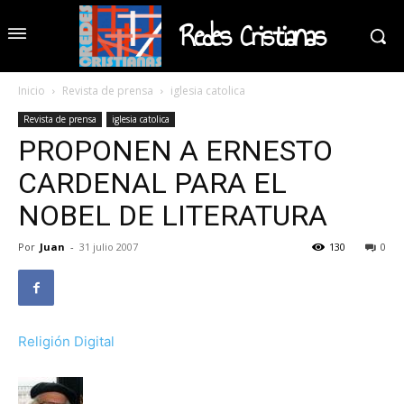
Redes Cristianas
Inicio
Revista de prensa
iglesia catolica
Revista de prensa
iglesia catolica
PROPONEN A ERNESTO
CARDENAL PARA EL
NOBEL DE LITERATURA
Por
Juan
-
31 julio 2007
130
0
Religión Digital