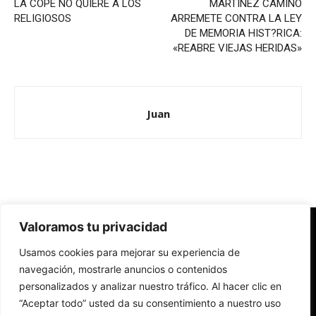
LA COPE NO QUIERE A LOS
MARTÍNEZ CAMINO
RELIGIOSOS
ARREMETE CONTRA LA LEY
DE MEMORIA HIST?RICA:
«REABRE VIEJAS HERIDAS»
Juan
Valoramos tu privacidad
Redes Cristianas
Usamos cookies para mejorar su experiencia de
Una mirada alternativa sobre la Iglesia católica y la sociedad
- Colectivos de Redes Cristianas
navegación, mostrarle anuncios o contenidos
personalizados y analizar nuestro tráfico. Al hacer clic en
“Aceptar todo” usted da su consentimiento a nuestro uso