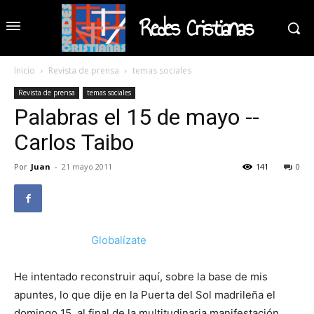
Redes Cristianas
Inicio
Revista de prensa
temas sociales
Revista de prensa
temas sociales
Palabras el 15 de mayo --
Carlos Taibo
Por
Juan
-
21 mayo 2011
141
0
Globalízate
He intentado reconstruir aquí, sobre la base de mis
apuntes, lo que dije en la Puerta del Sol madrileña el
domingo 15, al final de la multitudinaria manifestación