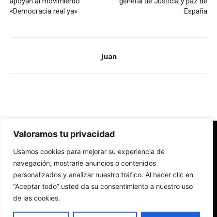
apoyan al movimiento
general de Justicia y paz de
«Democracia real ya»
España
Juan
Valoramos tu privacidad
Redes Cristianas
Usamos cookies para mejorar su experiencia de
Una mirada alternativa sobre la Iglesia católica y la sociedad
- Colectivos de Redes Cristianas
navegación, mostrarle anuncios o contenidos
personalizados y analizar nuestro tráfico. Al hacer clic en
“Aceptar todo” usted da su consentimiento a nuestro uso
de las cookies.