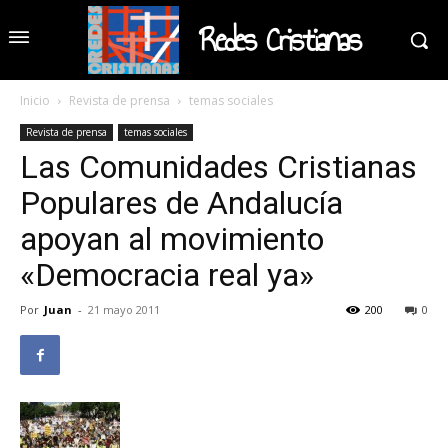
Redes Cristianas
Inicio
Revista de prensa
temas sociales
Revista de prensa
temas sociales
Las Comunidades Cristianas
Populares de Andalucía
apoyan al movimiento
«Democracia real ya»
Por
Juan
-
21 mayo 2011
200
0