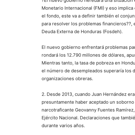
?El nuevo gobierno heredará una situación 
Monetario Internacional (FMI) y eso implica 
el fondo, este va a definir también el conju
para resolver los problemas financieros??, e
Deuda Externa de Honduras (Fosdeh).
El nuevo gobierno enfrentará problemas par
rondará los 12.790 millones de dólares, apu
Mientras tanto, la tasa de pobreza en Hondur
el número de desempleados superaría los d
organizaciones obreras.
2. Desde 2013, cuando Juan Hernández era c
presuntamente haber aceptado un soborno mo
narcotraficante Geovanny Fuentes Ramírez, a
Ejército Nacional. Declaraciones que tambi
durante varios años.