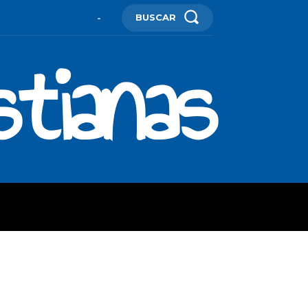
BUSCAR
-
stianas
ES
MORE