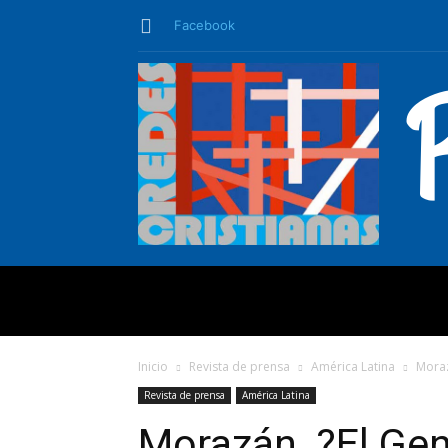
Facebook
QUIÉNES SO
Inicio
Revista de prensa
América Latina
Moraz
Revista de prensa
América Latina
Morazán, ?El Ge