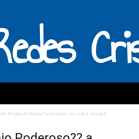
Redes Cri
MOS
QUÉ HACEMOS
ENLAC
án, ?El Genio Poderoso?? a Honduras -- Lic. José A. Amesty R.
nio Poderoso?? a