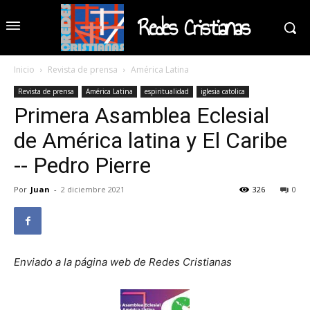
Redes Cristianas
Inicio
Revista de prensa
América Latina
Revista de prensa
América Latina
espiritualidad
iglesia catolica
Primera Asamblea Eclesial
de América latina y El Caribe
-- Pedro Pierre
Por
Juan
-
2 diciembre 2021
326
0
Enviado a la página web de Redes Cristianas