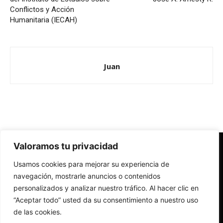
Conflictos y Acción
Humanitaria (IECAH)
Juan
Valoramos tu privacidad
Redes Cristianas
Usamos cookies para mejorar su experiencia de
Una mirada alternativa sobre la Iglesia católica y la sociedad
- Colectivos de Redes Cristianas
navegación, mostrarle anuncios o contenidos
personalizados y analizar nuestro tráfico. Al hacer clic en
“Aceptar todo” usted da su consentimiento a nuestro uso
de las cookies.