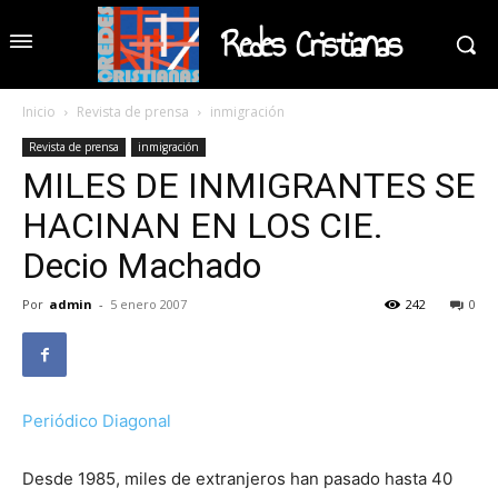
Redes Cristianas
Inicio
Revista de prensa
inmigración
Revista de prensa
inmigración
MILES DE INMIGRANTES SE
HACINAN EN LOS CIE.
Decio Machado
Por
admin
-
5 enero 2007
242
0
Periódico Diagonal
Desde 1985, miles de extranjeros han pasado hasta 40