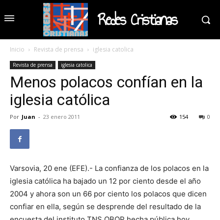
Redes Cristianas
Inicio
Revista de prensa
iglesia catolica
Revista de prensa
iglesia catolica
Menos polacos confían en la
iglesia católica
Por
Juan
-
23 enero 2011
154
0
Varsovia, 20 ene (EFE).- La confianza de los polacos en la
iglesia católica ha bajado un 12 por ciento desde el año
2004 y ahora son un 66 por ciento los polacos que dicen
confiar en ella, según se desprende del resultado de la
encuesta del instituto TNS OBOP hecha pública hoy.