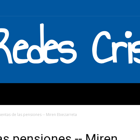
Redes Cri
MOS
QUÉ HACEMOS
ENLAC
uentas de las pensiones -- Miren Etxezarreta
as pensiones -- Miren