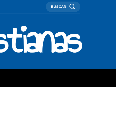
BUSCAR
-
stianas
ES
MORE