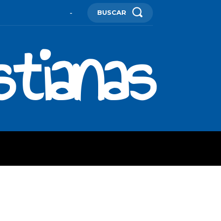
BUSCAR
-
stianas
ES
MORE