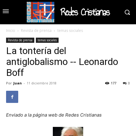
Redes Cristianas
Inicio
Revista de prensa
temas sociales
Revista de prensa
temas sociales
La tontería del
antiglobalismo -- Leonardo
Boff
Por
Juan
-
11 diciembre 2018
177
0
Enviado a la página web de Redes Cristianas