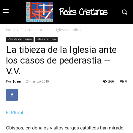
Redes Cristianas
Inicio
Revista de prensa
iglesia catolica
Revista de prensa
iglesia catolica
La tibieza de la Iglesia ante
los casos de pederastia --
V.V.
Por
Juan
-
24 marzo 2010
266
0
El Plural
Obispos, cardenales y altos cargos católicos han mirado