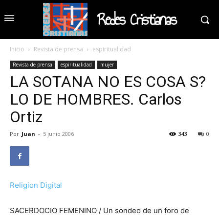
Redes Cristianas
Inicio
Revista de prensa
espiritualidad
Revista de prensa
espiritualidad
mujer
LA SOTANA NO ES COSA S?
LO DE HOMBRES. Carlos
Ortiz
Por
Juan
-
5 junio 2006
343
0
Religion Digital
SACERDOCIO FEMENINO / Un sondeo de un foro de