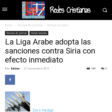
Redes Cristianas
Inicio
Revista de prensa
temas sociales
Revista de prensa
temas sociales
La Liga Arabe adopta las
sanciones contra Siria con
efecto inmediato
Por
Editor
-
27 noviembre 2011
141
0
Zero Hedge