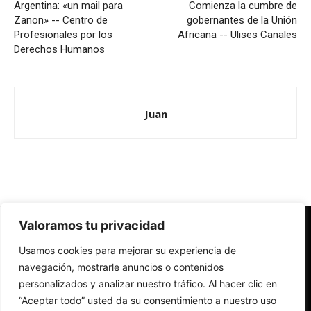
Argentina: «un mail para
Comienza la cumbre de
Zanon» -- Centro de
gobernantes de la Unión
Profesionales por los
Africana -- Ulises Canales
Derechos Humanos
Juan
Valoramos tu privacidad
Redes Cristianas
Usamos cookies para mejorar su experiencia de
Una mirada alternativa sobre la Iglesia católica y la sociedad
- Colectivos de Redes Cristianas
navegación, mostrarle anuncios o contenidos
personalizados y analizar nuestro tráfico. Al hacer clic en
“Aceptar todo” usted da su consentimiento a nuestro uso