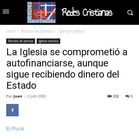
Redes Cristianas
Inicio
Revista de prensa
iglesia catolica
Revista de prensa
iglesia catolica
La Iglesia se comprometió a
autofinanciarse, aunque
sigue recibiendo dinero del
Estado
Por
Juan
-
2 julio 2008
232
0
El Plural