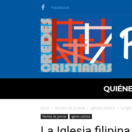
Facebook
QUIÉN
Inicio
Revista de prensa
iglesia catolica
La Igle
Revista de prensa
iglesia catolica
La Iglesia filipin