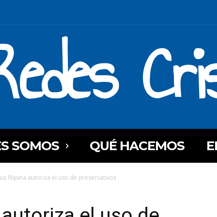
Redes Cri
ES SOMOS
QUÉ HACEMOS
E
sia filipina autoriza el uso de preservativos
a autoriza el uso de