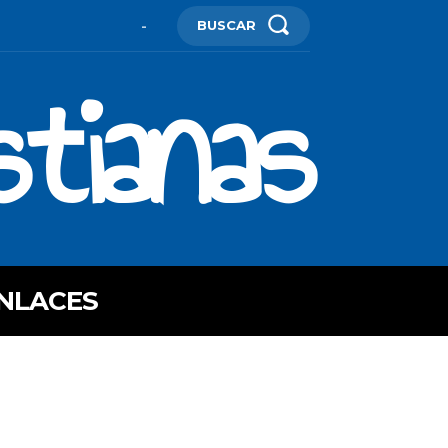
BUSCAR
-
stianas
NLACES