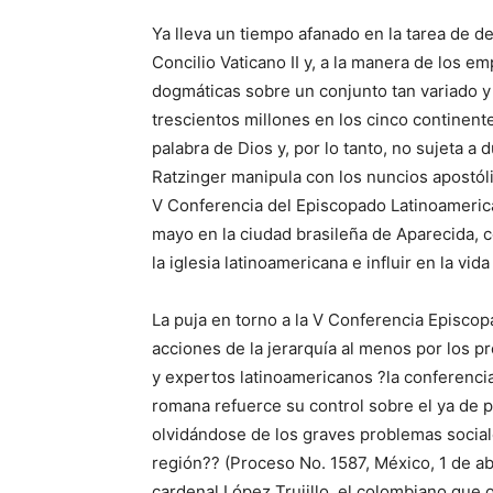
Ya lleva un tiempo afanado en la tarea de d
Concilio Vaticano II y, a la manera de los 
dogmáticas sobre un conjunto tan variado y di
trescientos millones en los cinco continent
palabra de Dios y, por lo tanto, no sujeta 
Ratzinger manipula con los nuncios apostóli
V Conferencia del Episcopado Latinoamerican
mayo en la ciudad brasileña de Aparecida, c
la iglesia latinoamericana e influir en la vida
La puja en torno a la V Conferencia Episcopa
acciones de la jerarquía al menos por los p
y expertos latinoamericanos ?la conferencia
romana refuerce su control sobre el ya de p
olvidándose de los graves problemas sociale
región?? (Proceso No. 1587, México, 1 de abr
cardenal López Trujillo, el colombiano que 