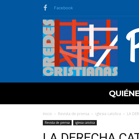
Facebook
QUIÉN
Inicio
Revista de prensa
iglesia catolica
LA DER
Revista de prensa
iglesia catolica
LA DERECHA CAT