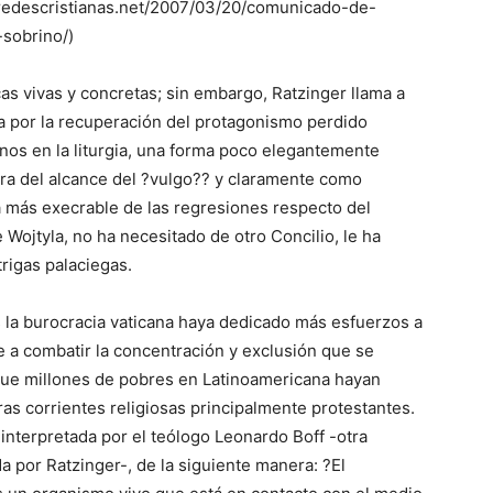
w.redescristianas.net/2007/03/20/comunicado-de-
-sobrino/)
as vivas y concretas; sin embargo, Ratzinger llama a
ca por la recuperación del protagonismo perdido
anos en la liturgia, una forma poco elegantemente
era del alcance del ?vulgo?? y claramente como
a más execrable de las regresiones respecto del
e Wojtyla, no ha necesitado de otro Concilio, le ha
trigas palaciegas.
 la burocracia vaticana haya dedicado más esfuerzos a
ue a combatir la concentración y exclusión que se
que millones de pobres en Latinoamericana hayan
ras corrientes religiosas principalmente protestantes.
s interpretada por el teólogo Leonardo Boff -otra
a por Ratzinger-, de la siguiente manera: ?El