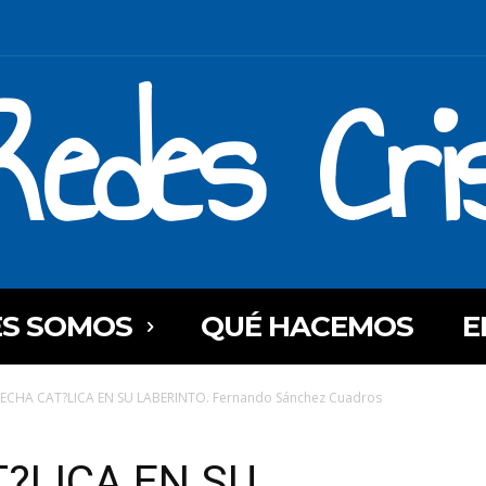
Redes Cri
ES SOMOS
QUÉ HACEMOS
E
ECHA CAT?LICA EN SU LABERINTO. Fernando Sánchez Cuadros
?LICA EN SU