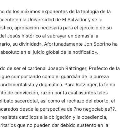
o de los máximos exponentes de la teología de la
docente en la Universidad de El Salvador y se le
siástico, aprobación necesaria para el ejercicio de su
 del Jesús histórico al subrayar en demasía la
trario, su divinidad». Afortunadamente Jon Sobrino ha
oluto en el juicio global de la notificatio».
do de ser el cardenal Joseph Ratzinger, Prefecto de la
 sigue comportando como el guardián de la pureza
 fundamentalista y dogmática. Para Ratzinger, la fe no
unto de convicción, razón por la cual asuntos tales
elibato sacerdotal, así como el rechazo del aborto, el
ncarados desde la perspectiva de ?no negociables??.
esistas católicos a la obligación y la obediencia,
ritarios que no pueden dar debido sustento en la