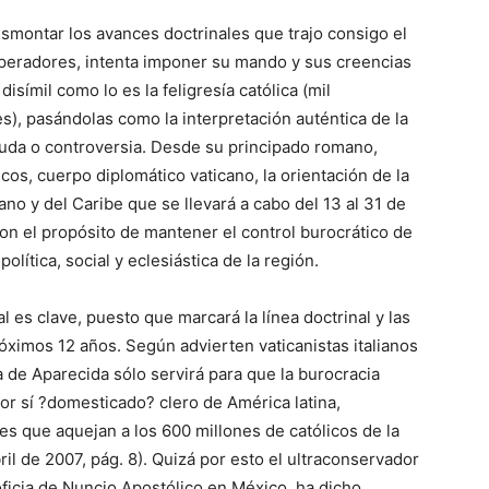
esmontar los avances doctrinales que trajo consigo el
emperadores, intenta imponer su mando y sus creencias
símil como lo es la feligresía católica (mil
es), pasándolas como la interpretación auténtica de la
a duda o controversia. Desde su principado romano,
cos, cuerpo diplomático vaticano, la orientación de la
o y del Caribe que se llevará a cabo del 13 al 31 de
on el propósito de mantener el control burocrático de
 política, social y eclesiástica de la región.
l es clave, puesto que marcará la línea doctrinal y las
róximos 12 años. Según advierten vaticanistas italianos
 de Aparecida sólo servirá para que la burocracia
or sí ?domesticado? clero de América latina,
s que aquejan a los 600 millones de católicos de la
il de 2007, pág. 8). Quizá por esto el ultraconservador
oficia de Nuncio Apostólico en México, ha dicho