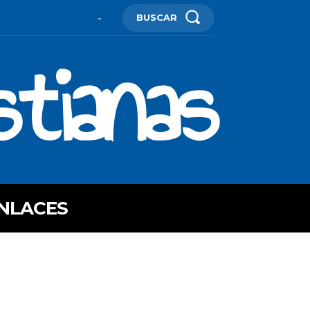
BUSCAR
-
stianas
NLACES