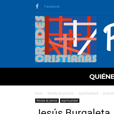
Facebook
QUIÉN
Inicio
Revista de prensa
espiritualidad
Jesús B
Revista de prensa
espiritualidad
Jesús Burgaleta