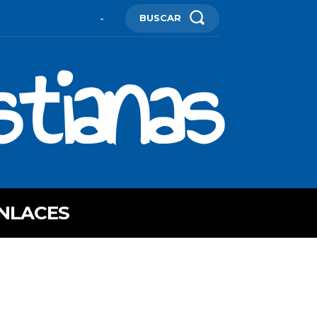
BUSCAR
-
stianas
NLACES