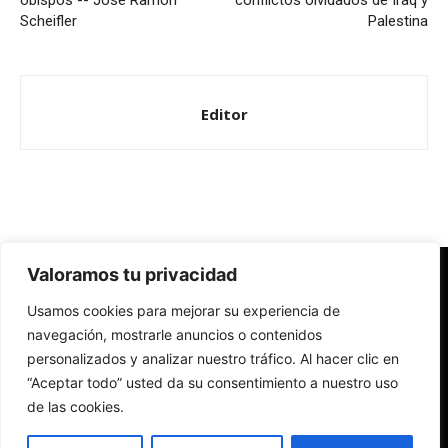
obispos -- José Ramón
conflictos olvidados de Iraq y
Scheifler
Palestina
Editor
Valoramos tu privacidad
Redes Cristianas
Usamos cookies para mejorar su experiencia de
Una mirada alternativa sobre la Iglesia católica y la sociedad
- Colectivos de Redes Cristianas
navegación, mostrarle anuncios o contenidos
personalizados y analizar nuestro tráfico. Al hacer clic en
“Aceptar todo” usted da su consentimiento a nuestro uso
de las cookies.