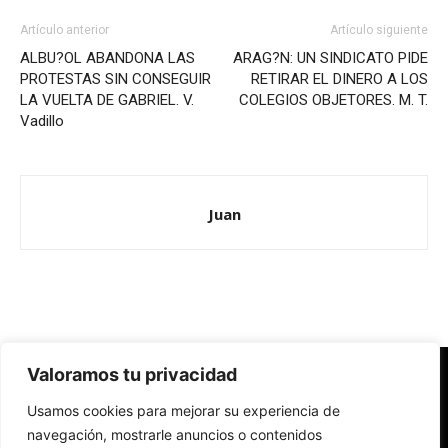
Artículo anterior
Artículo siguiente
ALBU?OL ABANDONA LAS
ARAG?N: UN SINDICATO PIDE
PROTESTAS SIN CONSEGUIR
RETIRAR EL DINERO A LOS
LA VUELTA DE GABRIEL. V.
COLEGIOS OBJETORES. M. T.
Vadillo
Juan
Valoramos tu privacidad
Redes Cristianas
Usamos cookies para mejorar su experiencia de
Una mirada alternativa sobre la Iglesia católica y la sociedad
- Colectivos de Redes Cristianas
navegación, mostrarle anuncios o contenidos