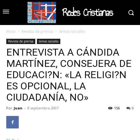
Redes Cristianas
Inicio
Revista de prensa
temas sociales
Revista de prensa
temas sociales
ENTREVISTA A CÁNDIDA
MARTÍNEZ, CONSEJERA DE
EDUCACI?N: «LA RELIGI?N
ES OPCIONAL, LA
CIUDADANÍA, NO»
Por
Juan
-
8 septiembre 2007
156
0