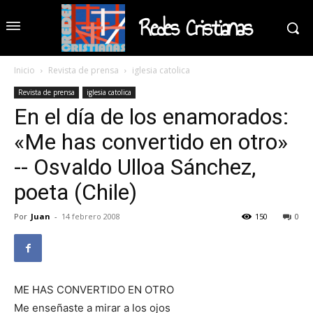
Redes Cristianas
Inicio
Revista de prensa
iglesia catolica
Revista de prensa
iglesia catolica
En el día de los enamorados:
«Me has convertido en otro»
-- Osvaldo Ulloa Sánchez,
poeta (Chile)
Por
Juan
-
14 febrero 2008
150
0
ME HAS CONVERTIDO EN OTRO
Me enseñaste a mirar a los ojos