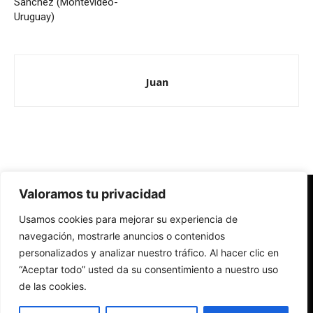
Sánchez (Montevideo-
Uruguay)
Juan
Valoramos tu privacidad
Redes Cristianas
Usamos cookies para mejorar su experiencia de
Una mirada alternativa sobre la Iglesia católica y la sociedad
- Colectivos de Redes Cristianas
navegación, mostrarle anuncios o contenidos
personalizados y analizar nuestro tráfico. Al hacer clic en
“Aceptar todo” usted da su consentimiento a nuestro uso
de las cookies.