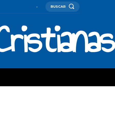
BUSCAR
-
ristianas
ES
MORE