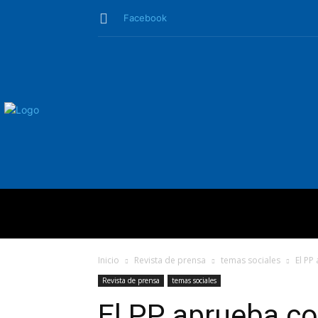
Facebook
QUIÉNES SO
Inicio
Revista de prensa
temas sociales
El PP
Revista de prensa
temas sociales
El PP aprueba co