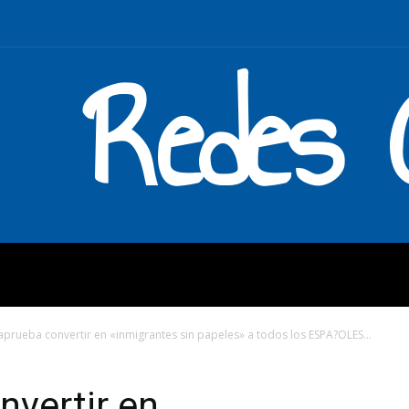
Redes C
MOS
QUÉ HACEMOS
ENLAC
 aprueba convertir en «inmigrantes sin papeles» a todos los ESPA?OLES...
nvertir en