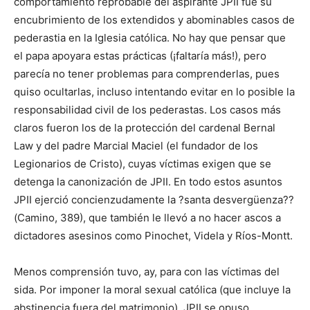
comportamiento reprobable del aspirante JPII fue su
encubrimiento de los extendidos y abominables casos de
pederastia en la Iglesia católica. No hay que pensar que
el papa apoyara estas prácticas (¡faltaría más!), pero
parecía no tener problemas para comprenderlas, pues
quiso ocultarlas, incluso intentando evitar en lo posible la
responsabilidad civil de los pederastas. Los casos más
claros fueron los de la protección del cardenal Bernal
Law y del padre Marcial Maciel (el fundador de los
Legionarios de Cristo), cuyas víctimas exigen que se
detenga la canonización de JPII. En todo estos asuntos
JPII ejerció concienzudamente la ?santa desvergüenza??
(Camino, 389), que también le llevó a no hacer ascos a
dictadores asesinos como Pinochet, Videla y Ríos-Montt.
Menos comprensión tuvo, ay, para con las víctimas del
sida. Por imponer la moral sexual católica (que incluye la
abstinencia fuera del matrimonio), JPII se opuso