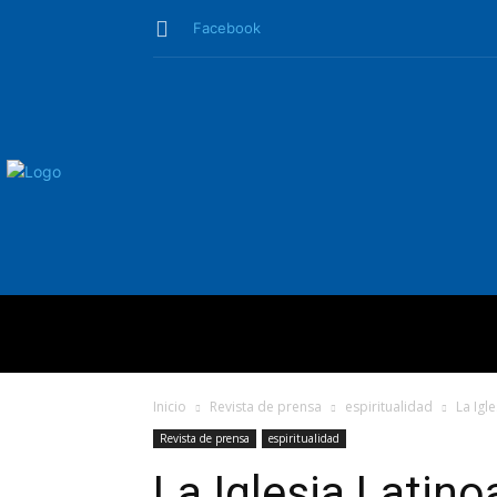
Facebook
QUIÉNES SO
Inicio
Revista de prensa
espiritualidad
La Igl
Revista de prensa
espiritualidad
La Iglesia Latin