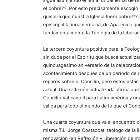
sigue asumiendo el lema fundamental de la T
el pobre??. Por esto precisamente escogió
quisiera que nuestra Iglesia fuera pobre!??
episcopal latinoamericana, de Aparecida qu
fundamentalmente la Teología de la Liberac
La tercera coyuntura positiva para la Teolo
sin duda por el Espíritu que busca actualizar
quincuagésimo aniversario de la celebración
acontecimiento después de un período de r
reparos sobre el Concilio, pero estos están 
actual. Una reflexión actualizada afirma que
Concilio Vaticano II para Latinoamérica y un
válida para todo el mundo de lo que el Conci
Una cuarta coyuntura que va al encuentro d
misma T.L. Jorge Costadoat, teólogo de la 
renovación (en Reflexión y Liberación de ma