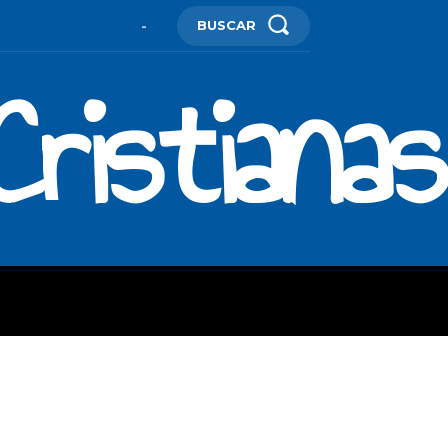
BUSCAR
-
ristianas
ES
MORE