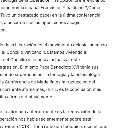
eología de la Liberación, ?la opción preferencial por
 como nombre papal Francisco. Y ha dicho ?¡Cómo
. Tuvo un destacado papel en la última conferencia
e, a pesar de ciertas oposiciones acogió
ión.
gía de la Liberación es el movimiento eclesial animado
 el Concilio Vaticano II. Estamos viviendo el
 del Concilio y se busca actualizar este
egresión. El mismo Papa Benedicto XVI tenía sus
siendo superados por la teología y la eclesiología
 la Conferencia de Medellín es la traducción del
a corriente afirma más, la T.L. es la conclusión más
lio afirma definitivamente.
e lo afirmado anteriormente es la renovación de la
liberación nos habla recientemente sobre esta
yo-junio 2013). Toda reflexión teológica, dice él, que