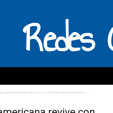
Redes C
MOS
QUÉ HACEMOS
ENLAC
esia Latinoamericana revive con la Teología de la Liberación -- ...
oamericana revive con