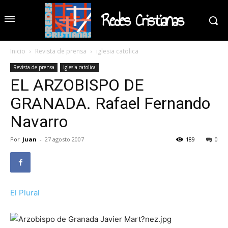
Redes Cristianas
Inicio
Revista de prensa
iglesia catolica
Revista de prensa
iglesia catolica
EL ARZOBISPO DE
GRANADA. Rafael Fernando
Navarro
Por
Juan
-
27 agosto 2007
189
0
El Plural