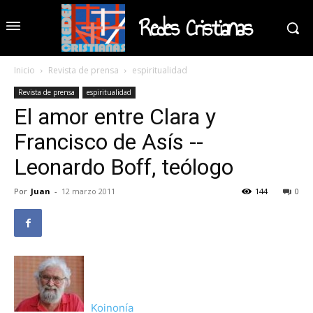
Redes Cristianas
Inicio
Revista de prensa
espiritualidad
Revista de prensa
espiritualidad
El amor entre Clara y
Francisco de Asís --
Leonardo Boff, teólogo
Por
Juan
-
12 marzo 2011
144
0
Koinonía