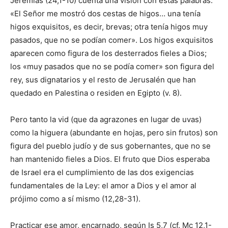
Jeremías (24,1-10) cuenta una visión con estas palabras:
«El Señor me mostró dos cestas de higos… una tenía
higos exquisitos, es decir, brevas; otra tenía higos muy
pasados, que no se podían comer». Los higos exquisitos
aparecen como figura de los desterrados fieles a Dios;
los «muy pasados que no se podía comer» son figura del
rey, sus dignatarios y el resto de Jerusalén que han
quedado en Palestina o residen en Egipto (v. 8).
Pero tanto la vid (que da agrazones en lugar de uvas)
como la higuera (abundante en hojas, pero sin frutos) son
figura del pueblo judío y de sus gobernantes, que no se
han mantenido fieles a Dios. El fruto que Dios esperaba
de Israel era el cumplimiento de las dos exigencias
fundamentales de la Ley: el amor a Dios y el amor al
prójimo como a sí mismo (12,28-31).
Practicar ese amor, encarnado, según Is 5,7 (cf. Mc 12,1-