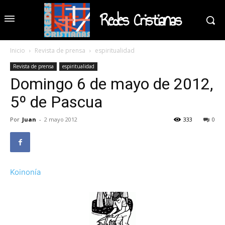
Redes Cristianas
Inicio
Revista de prensa
espiritualidad
Revista de prensa
espiritualidad
Domingo 6 de mayo de 2012,
5º de Pascua
Por
Juan
-
2 mayo 2012
333
0
Koinonía