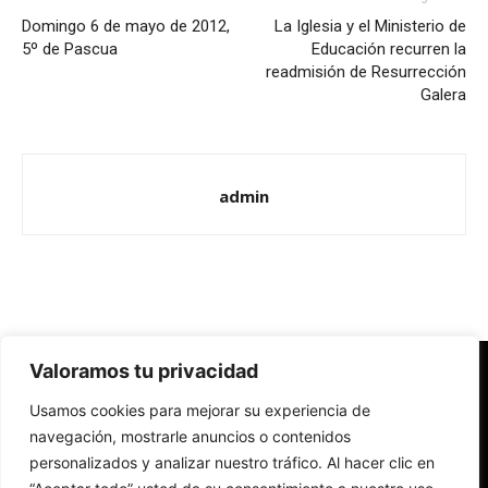
Domingo 6 de mayo de 2012,
La Iglesia y el Ministerio de
5º de Pascua
Educación recurren la
readmisión de Resurrección
Galera
admin
Valoramos tu privacidad
Redes Cristianas
Usamos cookies para mejorar su experiencia de
Una mirada alternativa sobre la Iglesia católica y la sociedad
- Colectivos de Redes Cristianas
navegación, mostrarle anuncios o contenidos
personalizados y analizar nuestro tráfico. Al hacer clic en