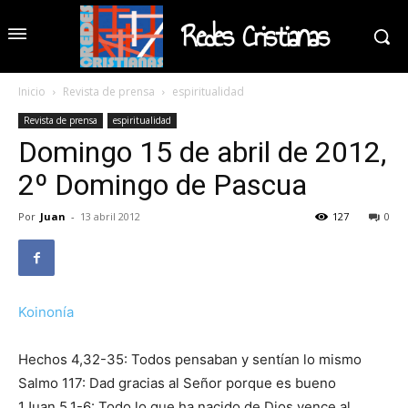
Redes Cristianas
Inicio
Revista de prensa
espiritualidad
Revista de prensa
espiritualidad
Domingo 15 de abril de 2012,
2º Domingo de Pascua
Por
Juan
-
13 abril 2012
127
0
Koinonía
Hechos 4,32-35: Todos pensaban y sentían lo mismo
Salmo 117: Dad gracias al Señor porque es bueno
1Juan 5,1-6: Todo lo que ha nacido de Dios vence al