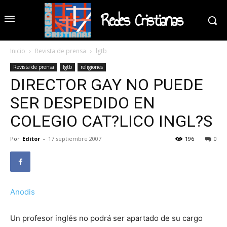
Redes Cristianas
Inicio
Revista de prensa
lgtb
Revista de prensa
lgtb
religiones
DIRECTOR GAY NO PUEDE
SER DESPEDIDO EN
COLEGIO CAT?LICO INGL?S
Por
Editor
-
17 septiembre 2007
196
0
Anodis
Un profesor inglés no podrá ser apartado de su cargo