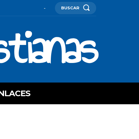
BUSCAR
-
stianas
NLACES