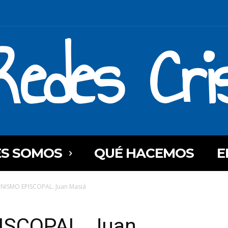
Redes Cri
ES SOMOS
QUÉ HACEMOS
E
ISMO EPISCOPAL. Juan Masiá
ISCOPAL. Juan