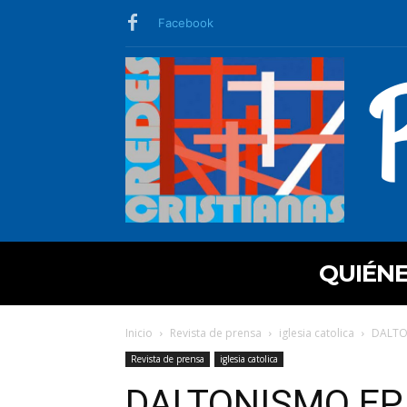
Facebook
QUIÉN
Inicio
Revista de prensa
iglesia catolica
DALTON
Revista de prensa
iglesia catolica
DALTONISMO EP