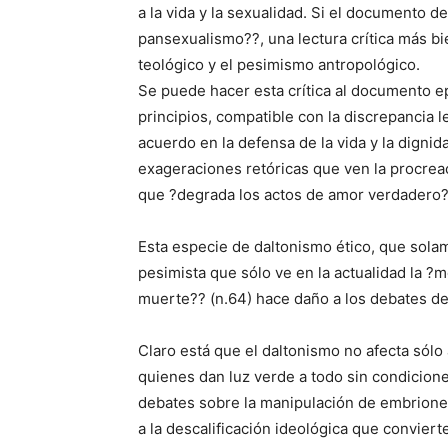
a la vida y la sexualidad. Si el documento 
pansexualismo??, una lectura crítica más b
teológico y el pesimismo antropológico.
Se puede hacer esta crítica al documento e
principios, compatible con la discrepancia l
acuerdo en la defensa de la vida y la digni
exageraciones retóricas que ven la procreac
que ?degrada los actos de amor verdadero?
Esta especie de daltonismo ético, que solam
pesimista que sólo ve en la actualidad la ?m
muerte?? (n.64) hace daño a los debates de é
Claro está que el daltonismo no afecta sólo 
quienes dan luz verde a todo sin condiciones
debates sobre la manipulación de embriones
a la descalificación ideológica que conviert