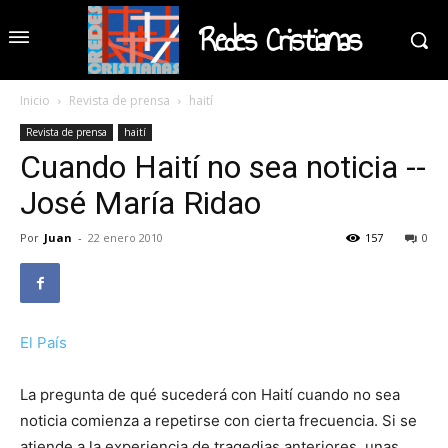
Redes Cristianas
Inicio
Revista de prensa
haití
Revista de prensa
haití
Cuando Haití no sea noticia --
José María Ridao
Por
Juan
-
22 enero 2010
157
0
El País
La pregunta de qué sucederá con Haití cuando no sea
noticia comienza a repetirse con cierta frecuencia. Si se
atiende a la experiencia de tragedias anteriores, unas