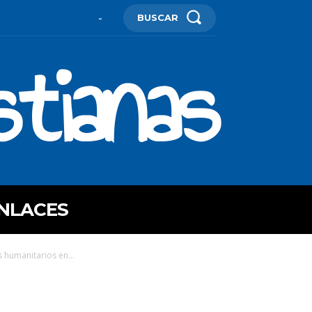
BUSCAR
-
stianas
NLACES
 humanitarios en...