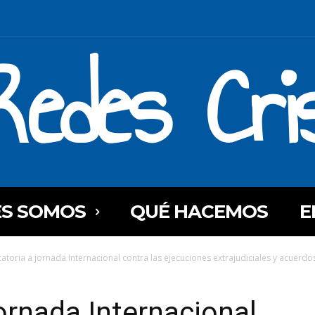
Redes Cri
ES SOMOS
QUÉ HACEMOS
E
toria a jornada Internacional contra las ejecuciones extrajudiciales y acuerdos
ornada Internacional