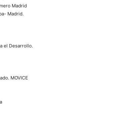
omero Madrid
ba- Madrid.
a el Desarrollo.
tado. MOVICE
a