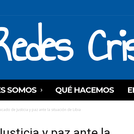
Redes Cri
ES SOMOS
QUÉ HACEMOS
E
cado de Justicia y paz ante la situación de Libia
sticia y paz ante la