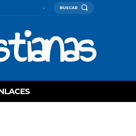
BUSCAR
-
stianas
NLACES