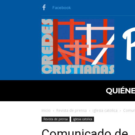
Facebook
QUIÉN
Inicio
Revista de prensa
iglesia catolica
Comuni
Revista de prensa
iglesia catolica
Comunicado de Ju