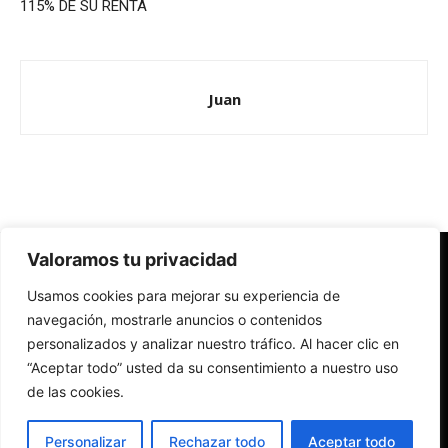
115% DE SU RENTA
Juan
Valoramos tu privacidad
Redes Cristianas
Usamos cookies para mejorar su experiencia de
Una mirada alternativa sobre la Iglesia católica y la sociedad
- Colectivos de Redes Cristianas
navegación, mostrarle anuncios o contenidos
personalizados y analizar nuestro tráfico. Al hacer clic en
“Aceptar todo” usted da su consentimiento a nuestro uso
de las cookies.
Personalizar
Rechazar todo
Aceptar todo