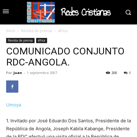
Redes Cristianas
Inicio
Revista de prensa
áfrica
Revista de prensa
áfrica
COMUNICADO CONJUNTO
RDC-ANGOLA.
Por
Juan
-
1 septiembre 2007
200
0
Umoya
1. Invitado por José Eduardo Dos Santos, Presidente de la
República de Angola, Joseph Kabila Kabange, Presidente
de la RDC efectuó una visita oficial a la República de