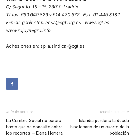
C/ Sagunto, 15 – 1º. 28010-Madrid
Tfnos: 690 640 826 y 914 470 572 . Fax: 91 445 3132
E-mail: gabineteprensa@cgt.org.es . www.cgt.es .
www.rojoynegro.info
Adhesiones en: sp-a.sindical@cgt.es
Artículo anterior
Artículo siguiente
La Cumbre Social no parará
Islandia perdona la deuda
hasta que se consulte sobre
hipotecaria de un cuarto de la
los recortes -- Elena Herrera
población