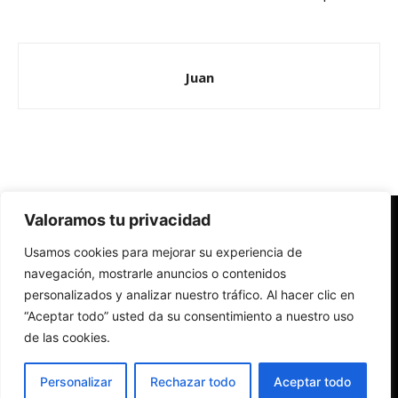
Juan
Valoramos tu privacidad
Redes Cristianas
Usamos cookies para mejorar su experiencia de
Una mirada alternativa sobre la Iglesia católica y la sociedad
- Colectivos de Redes Cristianas
navegación, mostrarle anuncios o contenidos
personalizados y analizar nuestro tráfico. Al hacer clic en
“Aceptar todo” usted da su consentimiento a nuestro uso
de las cookies.
Personalizar
Rechazar todo
Aceptar todo