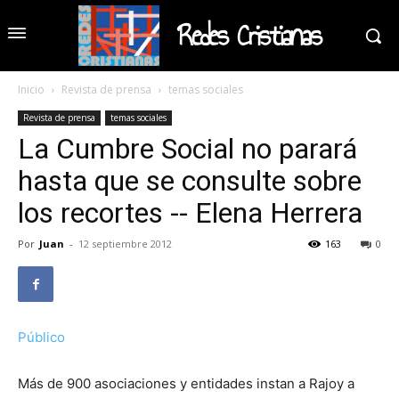
Redes Cristianas
Inicio
Revista de prensa
temas sociales
Revista de prensa
temas sociales
La Cumbre Social no parará
hasta que se consulte sobre
los recortes -- Elena Herrera
Por
Juan
-
12 septiembre 2012
163
0
Público
Más de 900 asociaciones y entidades instan a Rajoy a