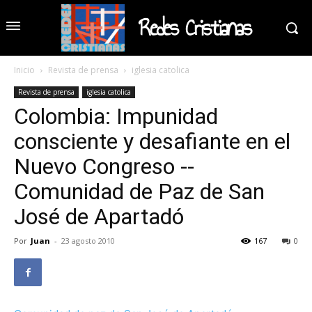
Redes Cristianas
Inicio
Revista de prensa
iglesia catolica
Revista de prensa
iglesia catolica
Colombia: Impunidad
consciente y desafiante en el
Nuevo Congreso --
Comunidad de Paz de San
José de Apartadó
Por
Juan
-
23 agosto 2010
167
0