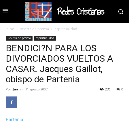
Redes Cristianas
Inicio
Revista de prensa
espiritualidad
Revista de prensa
espiritualidad
BENDICI?N PARA LOS
DIVORCIADOS VUELTOS A
CASAR. Jacques Gaillot,
obispo de Partenia
Por
Juan
-
11 agosto 2007
270
0
Partenia