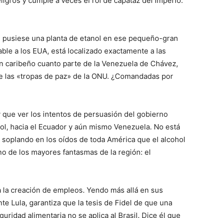
eligros y cumple a veces el rol de capataz del Imperio.
e pusiese una planta de etanol en ese pequeño-gran
able a los EUA, está localizado exactamente a las
an caribeño cuanto parte de la Venezuela de Chávez,
e las «tropas de paz» de la ONU. ¿Comandadas por
ay que ver los intentos de persuasión del gobierno
nol, hacia el Ecuador y aún mismo Venezuela. No está
soplando en los oídos de toda América que el alcohol
o de los mayores fantasmas de la región: el
a la creación de empleos. Yendo más allá en sus
nte Lula, garantiza que la tesis de Fidel de que una
ridad alimentaria no se aplica al Brasil. Dice él que