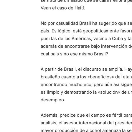
se trata de un aliado que se calla frente a p
Vean el caso de Haití.
No por casualidad Brasil ha sugerido que s
país. Es lógico, está geopolíticamente favor
puertas de las Américas, vecino a Cuba y t
además de encontrarse bajo intervención d
cual país sino ese mismo Brasil?
A partir de Brasil, el discurso se amplía. H
brasileño cuanto a los «beneficios» del eta
encontrando mucho eco, pero aún así sigue 
es limpio y demostrando la «solución» de un
desempleo.
Además, predice que el campo es fértil par
análisis, el asesor internacional del preside
mayor producción de alcohol amenaza la segu