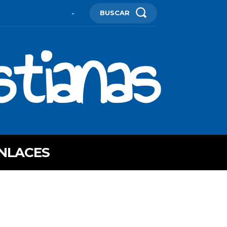
BUSCAR
-
stianas
NLACES