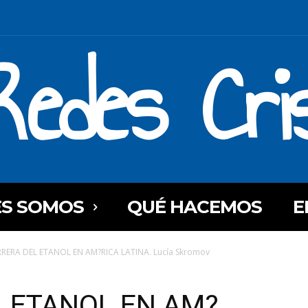
Redes Cri
ES SOMOS
QUÉ HACEMOS
E
RRERA DEL ETANOL EN AM?RICA LATINA. Lucía Skromov
L ETANOL EN AM?