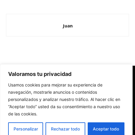
Juan
Valoramos tu privacidad
Redes Cristianas
Usamos cookies para mejorar su experiencia de
Una mirada alternativa sobre la Iglesia católica y la sociedad
- Colectivos de Redes Cristianas
navegación, mostrarle anuncios o contenidos
personalizados y analizar nuestro tráfico. Al hacer clic en
“Aceptar todo” usted da su consentimiento a nuestro uso
de las cookies.
Personalizar
Rechazar todo
Aceptar todo