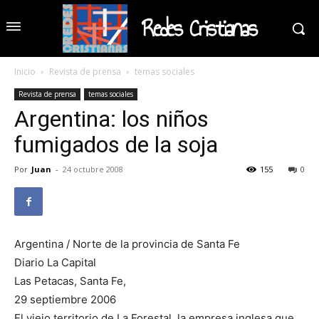
Redes Cristianas
Inicio
Revista de prensa
temas sociales
Revista de prensa
temas sociales
Argentina: los niños
fumigados de la soja
Por
Juan
-
24 octubre 2008
155
0
Argentina / Norte de la provincia de Santa Fe
Diario La Capital
Las Petacas, Santa Fe,
29 septiembre 2006
El viejo territorio de La Forestal, la empresa inglesa que