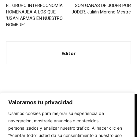
EL GRUPO INTERECONOMÍA
SON GANAS DE JODER POR
HOMENAJEA A LOS QUE
JODER. Julián Moreno Mestre
‘USAN ARMAS EN NUESTRO
NOMBRE’
Editor
Valoramos tu privacidad
Redes Cristianas
Usamos cookies para mejorar su experiencia de
Una mirada alternativa sobre la Iglesia católica y la sociedad
- Colectivos de Redes Cristianas
navegación, mostrarle anuncios o contenidos
personalizados y analizar nuestro tráfico. Al hacer clic en
“Aceptar todo” usted da su consentimiento a nuestro uso