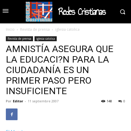
Redes Cristianas
Inicio
Revista de prensa
iglesia catolica
Revista de prensa
iglesia catolica
AMNISTÍA ASEGURA QUE
LA EDUCACI?N PARA LA
CIUDADANÍA ES UN
PRIMER PASO PERO
INSUFICIENTE
Por
Editor
-
11 septiembre 2007
148
0