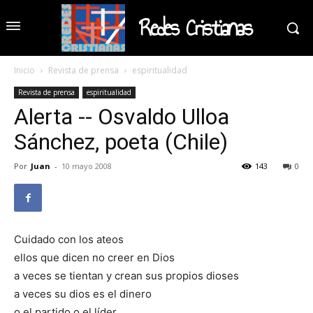
Redes Cristianas
Inicio
Revista de prensa
espiritualidad
Revista de prensa
espiritualidad
Alerta -- Osvaldo Ulloa
Sánchez, poeta (Chile)
Por
Juan
-
10 mayo 2008
143
0
Cuidado con los ateos
ellos que dicen no creer en Dios
a veces se tientan y crean sus propios dioses
a veces su dios es el dinero
o el partido o el líder